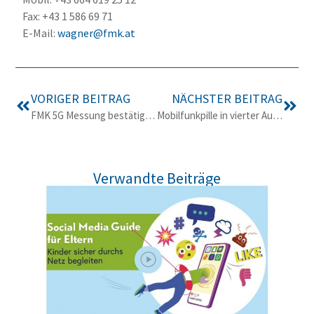
Fax: +43 1 586 69 71
E-Mail:
wagner@fmk.at
VORIGER BEITRAG
NÄCHSTER BEITRAG
FMK 5G Messung bestätigt: Trotz Datenzuwachs keine nennenswerte Zunahme der Mobilfunk-Immissionen
Mobilfunkpille in vierter Auflage sorgt für Wohlbefinden bei bestem Mobilfunk-Empfang
Verwandte Beiträge