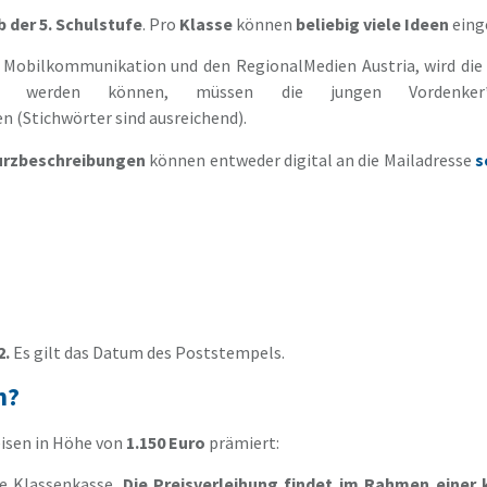
b der 5. Schulstufe
. Pro
Klasse
können
beliebig viele Ideen
eing
Mobilkommunikation und den RegionalMedien Austria, wird die 
tet werden können, müssen die jungen Vordenke
en (Stichwörter sind ausreichend).
Kurzbeschreibungen
können entweder digital an die Mailadresse
s
2.
Es gilt das Datum des Poststempels.
n?
eisen in Höhe von
1.150 Euro
prämiert:
ie Klassenkasse.
Die Preisverleihung findet im Rahmen einer k