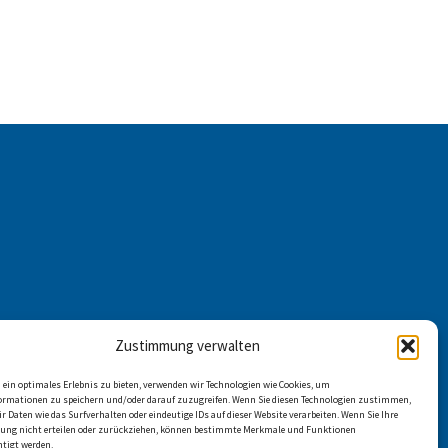
Zustimmung verwalten
ein optimales Erlebnis zu bieten, verwenden wir Technologien wie Cookies, um
ormationen zu speichern und/oder darauf zuzugreifen. Wenn Sie diesen Technologien zustimmen,
r Daten wie das Surfverhalten oder eindeutige IDs auf dieser Website verarbeiten. Wenn Sie Ihre
ng nicht erteilen oder zurückziehen, können bestimmte Merkmale und Funktionen
htigt werden.