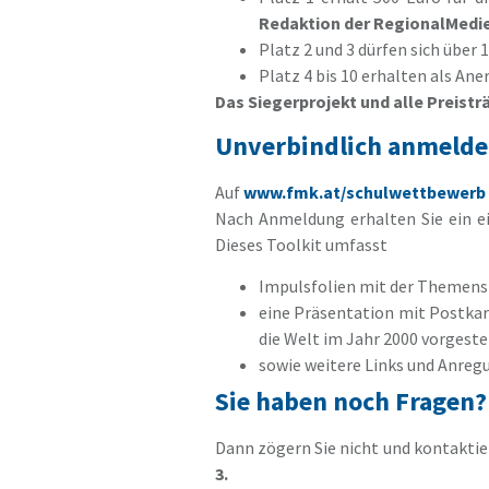
Redaktion der RegionalMedien
Platz 2 und 3 dürfen sich über 
Platz 4 bis 10 erhalten als An
Das Siegerprojekt und alle Preist
Unverbindlich anmelden
Auf
www.fmk.at/schulwettbewerb
Nach Anmeldung erhalten Sie ein e
Dieses Toolkit umfasst
Impulsfolien mit der Themenste
eine Präsentation mit Postkar
die Welt im Jahr 2000 vorgeste
sowie weitere Links und Anregu
Sie haben noch Fragen?
Dann zögern Sie nicht und kontaktie
3.