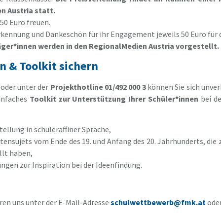
 Austria statt.
150 Euro freuen.
erkennung und Dankeschön für ihr Engagement jeweils 50 Euro für 
räger*innen werden in den RegionalMedien Austria vorgestellt.
 & Toolkit sichern
oder unter der
Projekthotline 01/492 000 3
können Sie sich unve
infaches
Toolkit zur Unterstützung Ihrer Schüler*innen
bei de
llung in schüleraffiner Sprache,
tensujets vom Ende des 19. und Anfang des 20. Jahrhunderts, die 
llt haben,
ngen zur Inspiration bei der Ideenfindung.
ren uns unter der E-Mail-Adresse
schulwettbewerb@fmk.at
oder