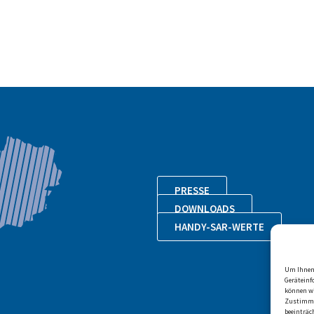
PRESSE
DOWNLOADS
HANDY-SAR-WERTE
Um Ihnen 
Geräteinf
können wi
Zustimmu
beeinträc