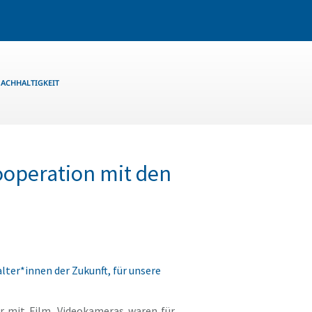
ACHHALTIGKEIT
ooperation mit den
lter*innen der Zukunft, für unsere
r mit Film, Videokameras waren für