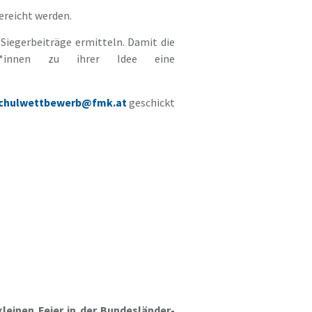
ereicht werden.
Siegerbeiträge ermitteln. Damit die
r*innen zu ihrer Idee eine
chulwettbewerb@fmk.at
geschickt
leinen Feier in der Bundesländer-