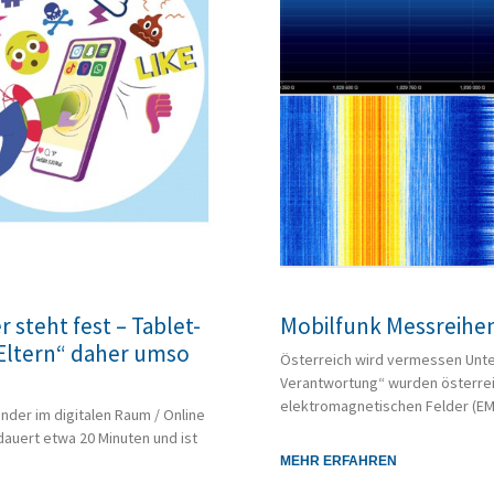
 steht fest – Tablet-
Mobilfunk Messreihe
 Eltern“ daher umso
Österreich wird vermessen Unte
Verantwortung“ wurden österrei
elektromagnetischen Felder (E
Kinder im digitalen Raum / Online
dauert etwa 20 Minuten und ist
MEHR ERFAHREN