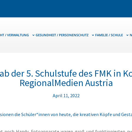
HT / VERWALTUNG
GESUNDHEIT / PERSONENSCHUTZ
FAMILIE / SCHULE
N
b der 5. Schulstufe des FMK in K
RegionalMedien Austria
April 11, 2022
sionen die Schüler*innen von heute, die kreativen Köpfe und Gesta
et noch Handy. Fotoapparate waren groß und funktionierten nu