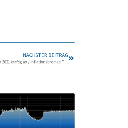
NÄCHSTER BEITRAG
FMK-PK: Verkehrsdaten ziehen auch 2021 kraftig an / Inflationsbremse Telekommunikation / 5G-Ausbau aktuell / erste österreichweite 5G-Messreihe