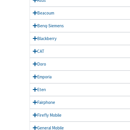
Asus
Beacoum
Benq-Siemens
Blackberry
CAT
Doro
Emporia
Eten
Fairphone
Firefly Mobile
General Mobile