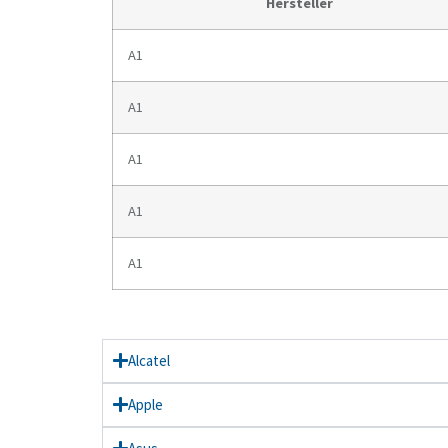
Hersteller
A1
A1
A1
A1
A1
Alcatel
Apple