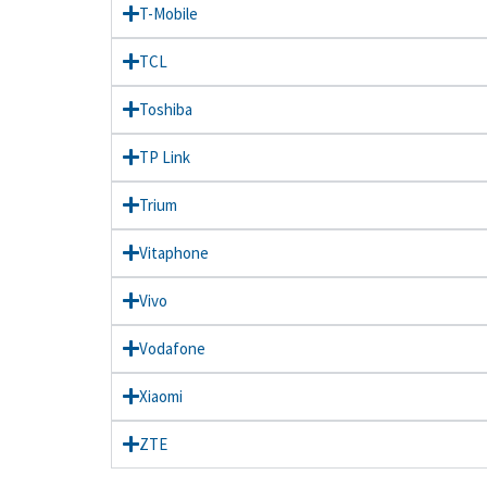
T-Mobile
TCL
Toshiba
TP Link
Trium
Vitaphone
Vivo
Vodafone
Xiaomi
ZTE