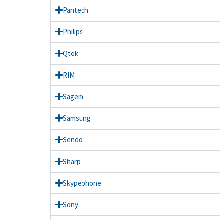
Pantech
Philips
Qtek
RIM
Sagem
Samsung
Sendo
Sharp
Skypephone
Sony