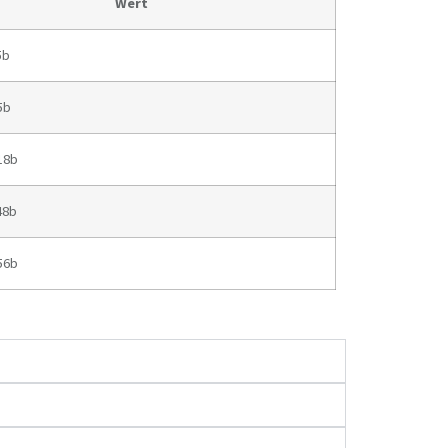
Wert
5b
5b
,18b
48b
,56b