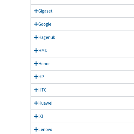
Gigaset
Google
Hagenuk
HMD
Honor
HP
HTC
Huawei
IXI
Lenovo