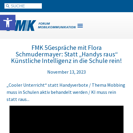
Werkzeugleiste öffnen
FMK 5Gespräche mit Flora
Schmudermayer: Statt „Handys raus“
Künstliche Intelligenz in die Schule rein!
November 13, 2023
„Cooler Unterricht“ statt Handyverbote / Thema Mobbing
muss in Schulen aktiv behandelt werden / KI muss rein
statt raus...