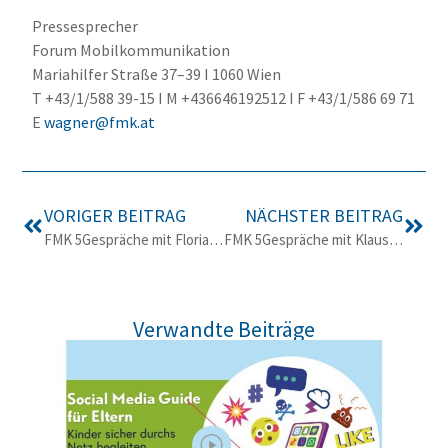
Pressesprecher
Forum Mobilkommunikation
Mariahilfer Straße 37–39 I 1060 Wien
T +43/1/588 39-15 I M +436646192512 I F +43/1/586 69 71
E
wagner@fmk.at
VORIGER BEITRAG
NÄCHSTER BEITRAG
FMK 5Gespräche mit Florian Tursky: Vom E-Government zum Smart Government
FMK 5Gespräche mit Klaus Steinmaurer: Mobilfunknetz und Festnetz ergänzen einander
Verwandte Beiträge