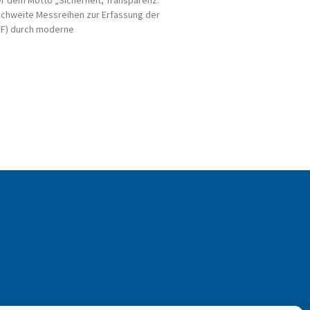
r dem Motto „Sicherheit, Transparenz.
chweite Messreihen zur Erfassung der
MF) durch moderne