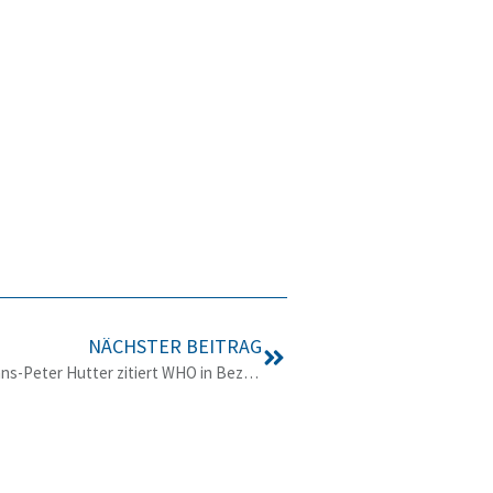
NÄCHSTER BEITRAG
FMK-Reaktion: Umweltmediziner Hans-Peter Hutter zitiert WHO in Bezug auf 5G falsch