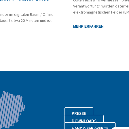
Österreich wird vermessen Unte
Verantwortung“ wurden österrei
elektromagnetischen Felder (E
Kinder im digitalen Raum / Online
dauert etwa 20 Minuten und ist
MEHR ERFAHREN
PRESSE
DOWNLOADS
HANDY-SAR-WERTE