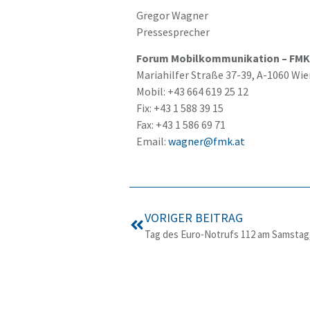
Gregor Wagner
Pressesprecher
Forum Mobilkommunikation – FMK
Mariahilfer Straße 37-39, A-1060 Wi
Mobil: +43 664 619 25 12
Fix: +43 1 588 39 15
Fax: +43 1 586 69 71
Email:
wagner@fmk.at
VORIGER BEITRAG
Tag des Euro-Notrufs 112 am Samstag,