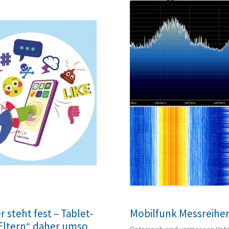
 steht fest – Tablet-
Mobilfunk Messreihe
 Eltern“ daher umso