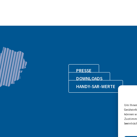
PRESSE
DOWNLOADS
HANDY-SAR-WERTE
Um Ihnen 
Geräteinf
können wi
Zustimmu
beeinträc