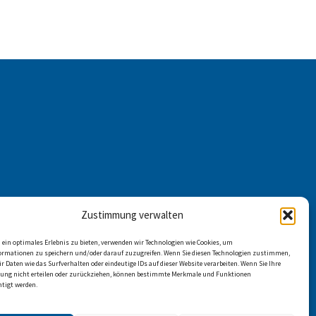
Zustimmung verwalten
ein optimales Erlebnis zu bieten, verwenden wir Technologien wie Cookies, um
ormationen zu speichern und/oder darauf zuzugreifen. Wenn Sie diesen Technologien zustimmen,
r Daten wie das Surfverhalten oder eindeutige IDs auf dieser Website verarbeiten. Wenn Sie Ihre
ng nicht erteilen oder zurückziehen, können bestimmte Merkmale und Funktionen
htigt werden.