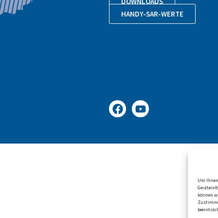
DOWNLOADS
HANDY-SAR-WERTE
Um Ihnen 
Geräteinf
können wi
Zustimmu
beeinträc