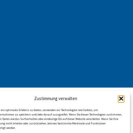
Zustimmung verwalten
ein optimales Erlebnis zu bieten, verwenden wir Technologien wie Cookies, um
ormationen zu speichern und/oder darauf zuzugreifen. Wenn Sie diesen Technologien zustimmen,
r Daten wie das Surfverhalten oder eindeutige IDs auf dieser Website verarbeiten. Wenn Sie Ihre
ng nicht erteilen oder zurückziehen, können bestimmte Merkmale und Funktionen
htigt werden.